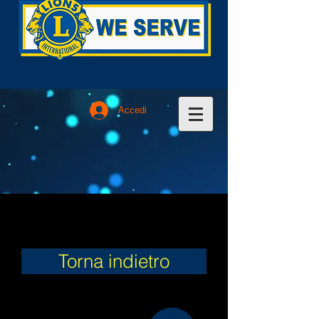
Accedi
Torna indietro