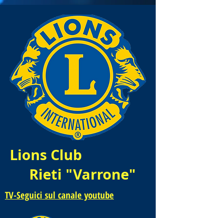
Lions Club
Rieti "Varrone"
TV-Seguici sul canale youtube