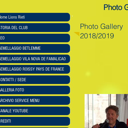
Photo G
ome Lions Rieti
Photo Gallery
STORIA DEL CLUB
2018/2019
LEO
GEMELLAGGIO BETLEMME
GEMELLAGGIO VILA NOVA DE FAMALICAO
GEMELLAGGIO ROISSY PAYS DE FRANCE
CONTATTI / SEDE
GALLERIA FOTO
ARCHIVIO SERVICE MENU
CANALE YOUTUBE
CREDITI