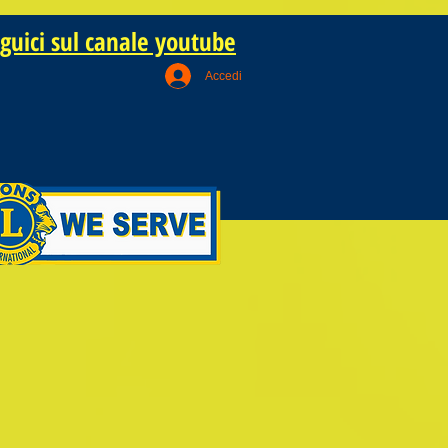
guici sul canale youtube
Accedi