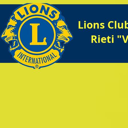
Lions Clu
Rieti "V