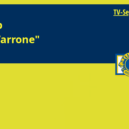
TV-Se
b
arrone"